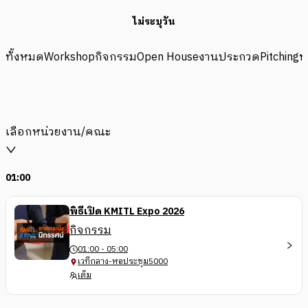
ไม่ระบุวัน
ทั้งหมด
Workshop
กิจกรรม
Open House
งานประกวด
Pitching
ท
เลือกหน่วยงาน/คณะ
01:00
พิธีเปิด KMITL Expo 2026
กิจกรรม
01:00 - 05:00
เวทีกลาง-หอประชุม5000
เต็ม