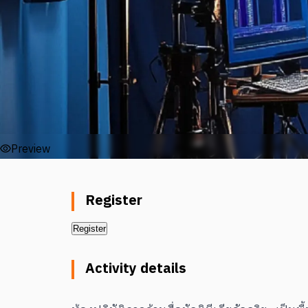
Preview
Register
Register
Activity details